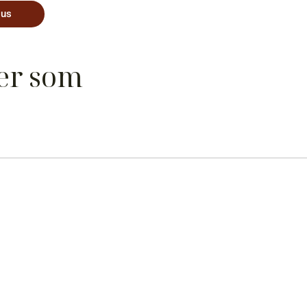
 us
 er som